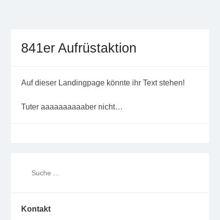
Freifunk Münsterland
Freies WLAN von BürgerInnen für BürgerInnen im
Münsterland
841er Aufrüstaktion
Auf dieser Landingpage könnte ihr Text stehen!
Tuter aaaaaaaaaaber nicht…
Kontakt