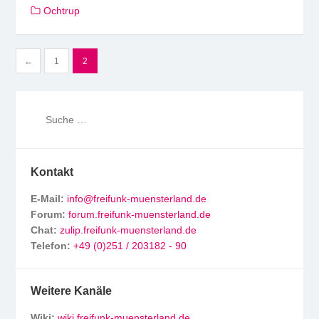
Ochtrup
Seitennummerierung
←
1
2
der
Beiträge
Kontakt
E-Mail:
info@freifunk-muensterland.de
Forum:
forum.freifunk-muensterland.de
Chat:
zulip.freifunk-muensterland.de
Telefon:
+49 (0)251 / 203182 - 90
Weitere Kanäle
Wiki:
wiki.freifunk-muensterland.de