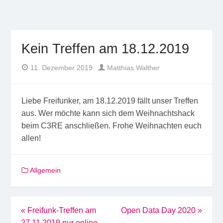
Freifunk Münsterland
Freies WLAN von BürgerInnen für BürgerInnen im
Münsterland
Kein Treffen am 18.12.2019
Author
Posted
11. Dezember 2019
Matthias Walther
on
Liebe Freifunker, am 18.12.2019 fällt unser Treffen
aus. Wer möchte kann sich dem Weihnachtshack
beim C3RE anschließen. Frohe Weihnachten euch
allen!
Allgemein
Beitragsnavigation
«
Freifunk-Treffen am
Open Data Day 2020
»
27.11.2019 nur online