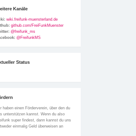
eitere Kanäle
ki:
wiki.freifunk-muensterland.de
ithub:
github.com/FreiFunkMuenster
itter:
@freifunk_ms
acebook:
@FreifunkMS
tueller Status
ördern
r haben einen Förderverein, über den du
s unterstützen kannst. Wenn du also
eifunk super findest, dann kannst du uns
tweder einmalig Geld überweisen an