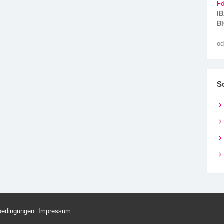
Fö
IB
BI
od
S
bedingungen
Impressum