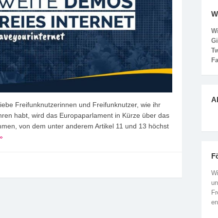
W
Wi
G
Tw
F
Ak
liebe Freifunknutzerinnen und Freifunknutzer, wie ihr
hren habt, wird das Europaparlament in Kürze über das
immen, von dem unter anderem Artikel 11 und 13 höchst
»
F
Wi
un
Fr
en