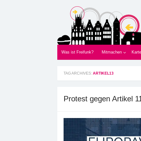
Freifunk Münsterla
Freies WLAN von BürgerInnen für Bürger
Was ist Freifunk?
Mitmachen
Kart
TAG ARCHIVES:
ARTIKEL13
Protest gegen Artikel 