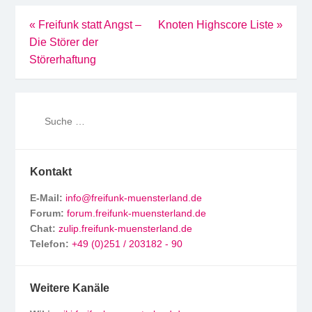
Beitragsnavigation
«
Freifunk statt Angst –
Knoten Highscore Liste
»
Die Störer der
Störerhaftung
Kontakt
E-Mail:
info@freifunk-muensterland.de
Forum:
forum.freifunk-muensterland.de
Chat:
zulip.freifunk-muensterland.de
Telefon:
+49 (0)251 / 203182 - 90
Weitere Kanäle