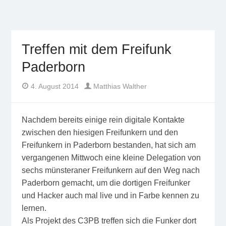
Freifunk Münsterland
Freies WLAN von BürgerInnen für BürgerInnen im
Münsterland
Treffen mit dem Freifunk
Paderborn
Author
Posted
4. August 2014
Matthias Walther
on
Nachdem bereits einige rein digitale Kontakte
zwischen den hiesigen Freifunkern und den
Freifunkern in Paderborn bestanden, hat sich am
vergangenen Mittwoch eine kleine Delegation von
sechs münsteraner Freifunkern auf den Weg nach
Paderborn gemacht, um die dortigen Freifunker
und Hacker auch mal live und in Farbe kennen zu
lernen.
Als Projekt des C3PB treffen sich die Funker dort