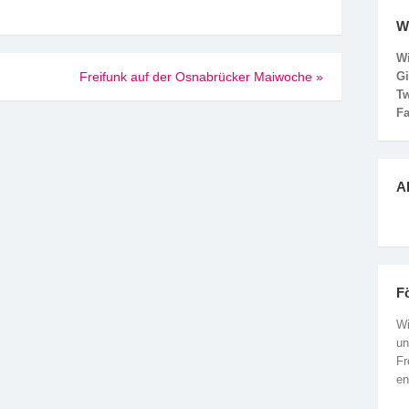
W
Wi
G
Freifunk auf der Osnabrücker Maiwoche
»
Tw
F
Ak
F
Wi
un
Fr
en