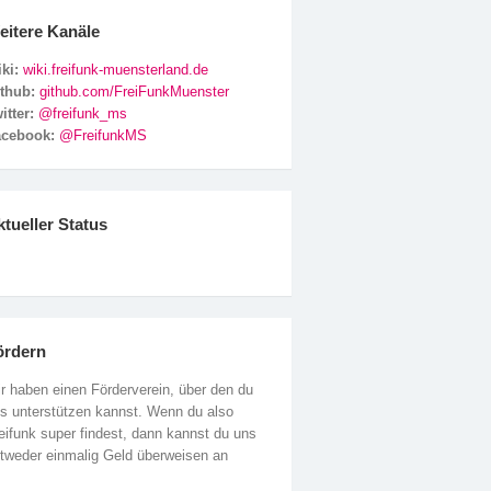
eitere Kanäle
ki:
wiki.freifunk-muensterland.de
ithub:
github.com/FreiFunkMuenster
itter:
@freifunk_ms
acebook:
@FreifunkMS
tueller Status
ördern
r haben einen Förderverein, über den du
s unterstützen kannst. Wenn du also
eifunk super findest, dann kannst du uns
tweder einmalig Geld überweisen an