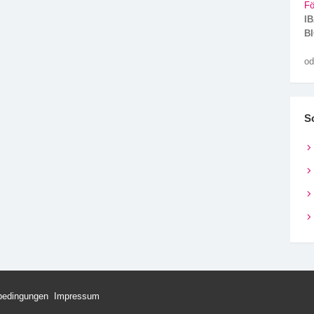
Fö
IB
BI
od
S
bedingungen
Impressum