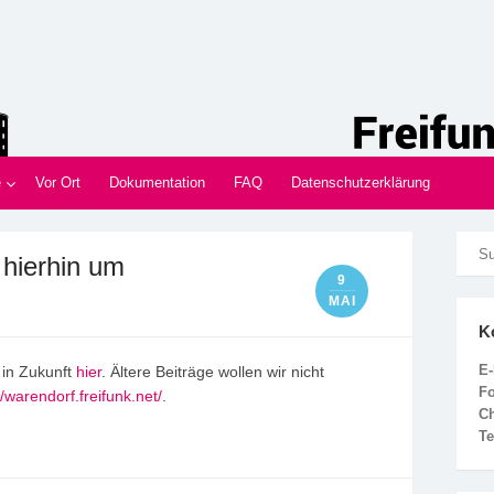
nd
Innen im Münsterland
e
Vor Ort
Dokumentation
FAQ
Datenschutzerklärung
 hierhin um
9
MAI
K
E-
 in Zukunft
hier
. Ältere Beiträge wollen wir nicht
F
//warendorf.freifunk.net/
.
C
Te