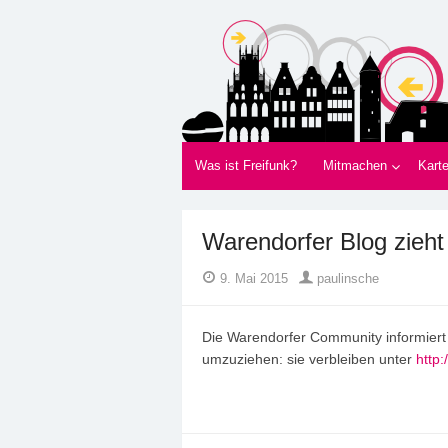
Freifunk Münsterla
Freies WLAN von BürgerInnen für Bürger
Was ist Freifunk?
Mitmachen
Kart
Warendorfer Blog zieht
Author
Posted
9. Mai 2015
paulinsche
on
Die Warendorfer Community informiert
umzuziehen: sie verbleiben unter
http: