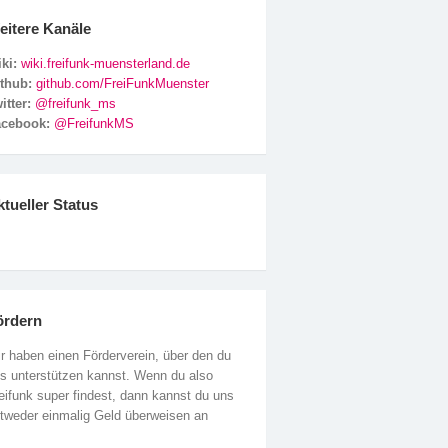
eitere Kanäle
ki:
wiki.freifunk-muensterland.de
ithub:
github.com/FreiFunkMuenster
itter:
@freifunk_ms
acebook:
@FreifunkMS
tueller Status
ördern
r haben einen Förderverein, über den du
s unterstützen kannst. Wenn du also
eifunk super findest, dann kannst du uns
tweder einmalig Geld überweisen an