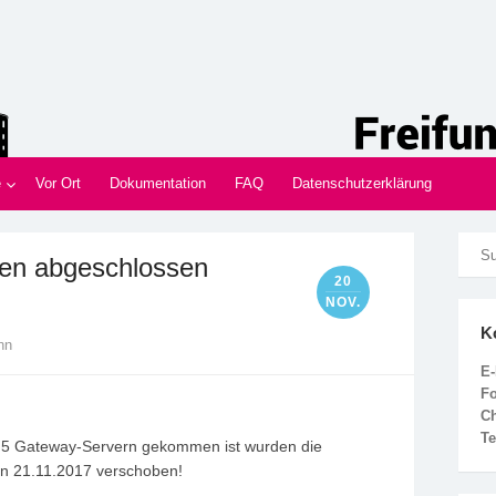
nd
Innen im Münsterland
e
Vor Ort
Dokumentation
FAQ
Datenschutzerklärung
den abgeschlossen
20
NOV.
K
nn
E-
F
C
Te
n 5 Gateway-Servern gekommen ist wurden die
en 21.11.2017 verschoben!