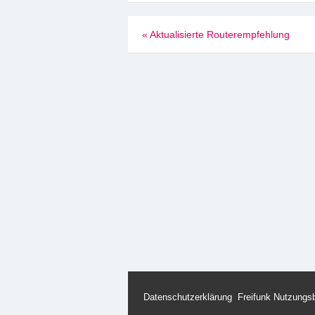
Beitragsnavigation
«
Aktualisierte Routerempfehlung
Datenschutzerklärung
Freifunk Nutzungs