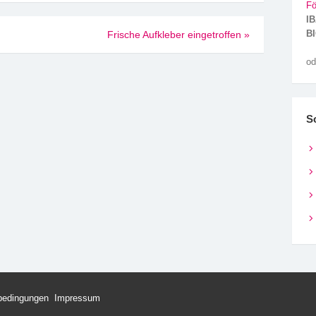
Fö
IB
BI
Frische Aufkleber eingetroffen
»
od
S
bedingungen
Impressum