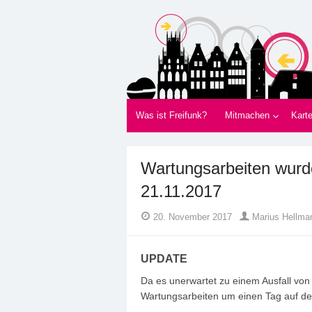
Freifunk Münsterla
Freies WLAN von BürgerInnen für Bürger
Was ist Freifunk?
Mitmachen
Kart
Wartungsarbeiten wur
21.11.2017
Author
Posted
20. November 2017
Marius Hellma
on
UPDATE
Da es unerwartet zu einem Ausfall vo
Wartungsarbeiten um einen Tag auf d