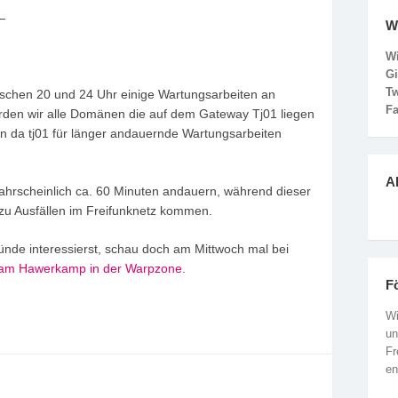
—
W
Wi
G
Tw
ischen 20 und 24 Uhr einige Wartungsarbeiten an
F
den wir alle Domänen die auf dem Gateway Tj01 liegen
n da tj01 für länger andauernde Wartungsarbeiten
.
Ak
hrscheinlich ca. 60 Minuten andauern, während dieser
zu Ausfällen im Freifunknetz kommen.
ünde interessierst, schau doch am Mittwoch mal bei
am Hawerkamp in der Warpzone.
F
Wi
un
Fr
en