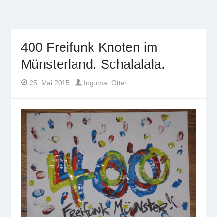
Freifunk Münsterland
Freies WLAN von BürgerInnen für BürgerInnen im
Münsterland
400 Freifunk Knoten im
Münsterland. Schalalala.
Author
Posted
25. Mai 2015
Ingomar Otter
on