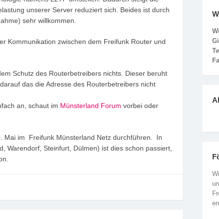
astung unserer Server reduziert sich. Beides ist durch
W
nahme) sehr willkommen.
Wi
G
 der Kommunikation zwischen dem Freifunk Router und
Tw
F
em Schutz des Routerbetreibers nichts. Dieser beruht
 darauf das die Adresse des Routerbetreibers nicht
Ak
nfach an, schaut im
Münsterland Forum
vorbei oder
 Mai im Freifunk Münsterland Netz durchführen. In
 Warendorf, Steinfurt, Dülmen) ist dies schon passiert,
F
on.
Wi
un
Fr
en