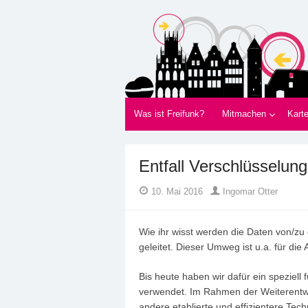
Freifunk Münsterla
Freies WLAN von BürgerInnen für Bürger
Was ist Freifunk?
Mitmachen
Kart
Entfall Verschlüsselung
Author
Posted
10. Mai 2016
Ingomar Otter
on
Wie ihr wisst werden die Daten von/zu
geleitet. Dieser Umweg ist u.a. für d
Bis heute haben wir dafür ein speziell 
verwendet. Im Rahmen der Weiterentwi
andere etablierte und effizientere Te