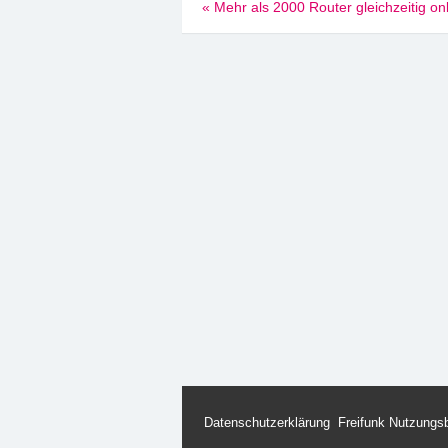
Beitragsnavigation
«
Mehr als 2000 Router gleichzeitig on
Datenschutzerklärung
Freifunk Nutzungs