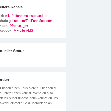
eitere Kanäle
ki:
wiki.freifunk-muensterland.de
ithub:
github.com/FreiFunkMuenster
itter:
@freifunk_ms
acebook:
@FreifunkMS
tueller Status
ördern
r haben einen Förderverein, über den du
s unterstützen kannst. Wenn du also
eifunk super findest, dann kannst du uns
tweder einmalig Geld überweisen an