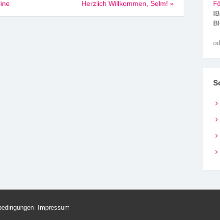
line
Herzlich Willkommen, Selm!
»
Fö
IB
BI
od
S
bedingungen
Impressum