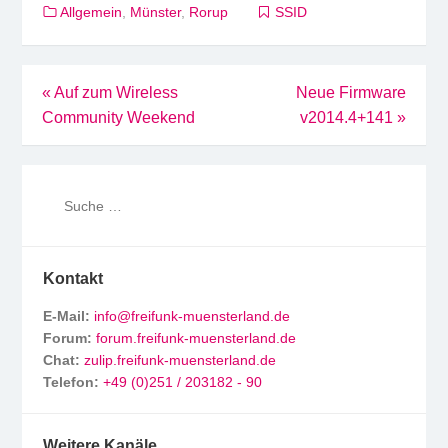
Allgemein
,
Münster
,
Rorup
SSID
Beitragsnavigation
«
Auf zum Wireless
Neue Firmware
Community Weekend
v2014.4+141
»
Kontakt
E-Mail:
info@freifunk-muensterland.de
Forum:
forum.freifunk-muensterland.de
Chat:
zulip.freifunk-muensterland.de
Telefon:
+49 (0)251 / 203182 - 90
Weitere Kanäle