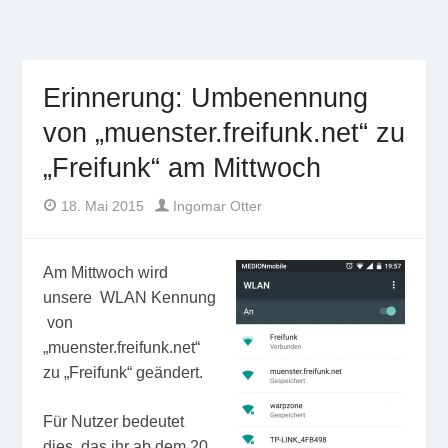
Freifunk Münsterland
Freies WLAN von BürgerInnen für BürgerInnen im
Münsterland
Erinnerung: Umbenennung
von „muenster.freifunk.net“ zu
„Freifunk“ am Mittwoch
Author
Posted
18. Mai 2015
Ingomar Otter
on
Am Mittwoch wird
unsere WLAN Kennung
von
„muenster.freifunk.net“
zu „Freifunk“ geändert.
Für Nutzer bedeutet
dies, das ihr ab dem 20