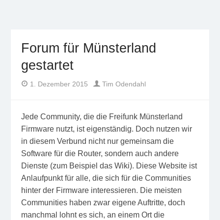
Freifunk Münsterland
Freies WLAN von BürgerInnen für BürgerInnen im
Münsterland
Forum für Münsterland
gestartet
Author
Posted
1. Dezember 2015
Tim Odendahl
on
Jede Community, die die Freifunk Münsterland
Firmware nutzt, ist eigenständig. Doch nutzen wir
in diesem Verbund nicht nur gemeinsam die
Software für die Router, sondern auch andere
Dienste (zum Beispiel das Wiki). Diese Website ist
Anlaufpunkt für alle, die sich für die Communities
hinter der Firmware interessieren. Die meisten
Communities haben zwar eigene Auftritte, doch
manchmal lohnt es sich, an einem Ort die