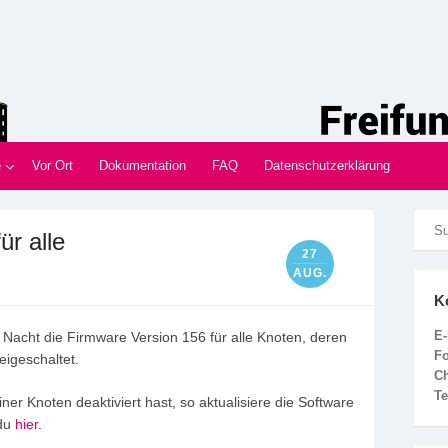
nd
Innen im Münsterland
e
Vor Ort
Dokumentation
FAQ
Datenschutzerklärung
ür alle
27
AUG.
K
E-
 Nacht die Firmware Version 156 für alle Knoten, deren
F
reigeschaltet.
C
Te
ner Knoten deaktiviert hast, so aktualisiere die Software
 du
hier.