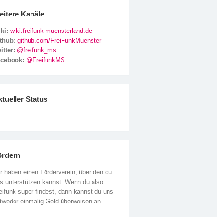
eitere Kanäle
ki:
wiki.freifunk-muensterland.de
ithub:
github.com/FreiFunkMuenster
itter:
@freifunk_ms
acebook:
@FreifunkMS
tueller Status
ördern
r haben einen Förderverein, über den du
s unterstützen kannst. Wenn du also
eifunk super findest, dann kannst du uns
tweder einmalig Geld überweisen an