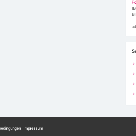
Fö
IB
BI
od
S
bedingungen
Impressum