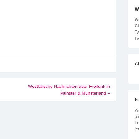
W
Wi
G
Tw
F
Ak
Westfälische Nachrichten über Freifunk in
Münster & Münsterland
»
F
Wi
un
Fr
en