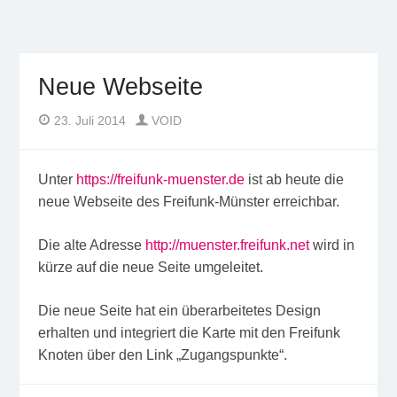
Freifunk Münsterland
Freies WLAN von BürgerInnen für BürgerInnen im
Münsterland
Neue Webseite
Author
Posted
23. Juli 2014
VOID
on
Unter
https://freifunk-muenster.de
ist ab heute die
neue Webseite des Freifunk-Münster erreichbar.
Die alte Adresse
http://muenster.freifunk.net
wird in
kürze auf die neue Seite umgeleitet.
Die neue Seite hat ein überarbeitetes Design
erhalten und integriert die Karte mit den Freifunk
Knoten über den Link „Zugangspunkte“.