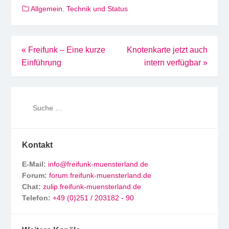
Allgemein
,
Technik und Status
Beitragsnavigation
«
Freifunk – Eine kurze
Knotenkarte jetzt auch
Einführung
intern verfügbar
»
Kontakt
E-Mail:
info@freifunk-muensterland.de
Forum:
forum.freifunk-muensterland.de
Chat:
zulip.freifunk-muensterland.de
Telefon:
+49 (0)251 / 203182 - 90