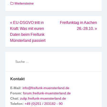
Meilensteine
Beitragsnavigation
«
EU-DSGVO tritt in
Freifunktag in Aachen
Kraft: Was mit euren
26.-28.10.
»
Daten beim Freifunk
Münsterland passiert
Kontakt
E-Mail:
info@freifunk-muensterland.de
Forum:
forum.freifunk-muensterland.de
Chat:
zulip.freifunk-muensterland.de
Telefon:
+49 (0)251 / 203182 - 90