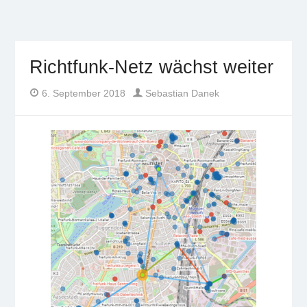
Freifunk Münsterland
Freies WLAN von BürgerInnen für BürgerInnen im
Münsterland
Richtfunk-Netz wächst weiter
Author
Posted
6. September 2018
Sebastian Danek
on