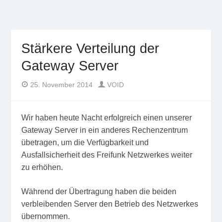
Freifunk Münsterland
Freies WLAN von BürgerInnen für BürgerInnen im
Münsterland
Stärkere Verteilung der
Gateway Server
Author
Posted
25. November 2014
VOID
on
Wir haben heute Nacht erfolgreich einen unserer
Gateway Server in ein anderes Rechenzentrum
übetragen, um die Verfügbarkeit und
Ausfallsicherheit des Freifunk Netzwerkes weiter
zu erhöhen.
Während der Übertragung haben die beiden
verbleibenden Server den Betrieb des Netzwerkes
übernommen.