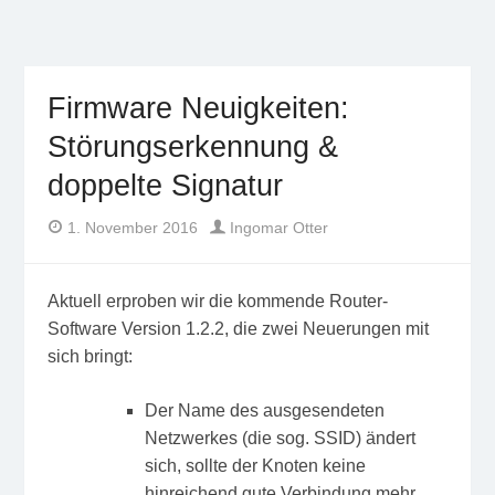
Freifunk Münsterland
Freies WLAN von BürgerInnen für BürgerInnen im
Münsterland
Firmware Neuigkeiten:
Störungserkennung &
doppelte Signatur
Author
Posted
1. November 2016
Ingomar Otter
on
Aktuell erproben wir die kommende Router-
Software Version 1.2.2, die zwei Neuerungen mit
sich bringt:
Der Name des ausgesendeten
Netzwerkes (die sog. SSID) ändert
sich, sollte der Knoten keine
hinreichend gute Verbindung mehr