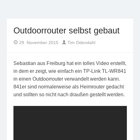
Freifunk Münsterland
Freies WLAN von BürgerInnen für BürgerInnen im
Münsterland
Outdoorrouter selbst gebaut
Author
Posted
29. November 2015
Tim Odendahl
on
Sebastian aus Freiburg hat ein tolles Video erstellt,
in dem er zeigt, wie einfach ein TP-Link TL-WR841
in einen Outdoorrouter verwandelt werden kann.
841er sind normalerweise als Heimrouter gedacht
und sollten so nicht nach draußen gestellt werden.