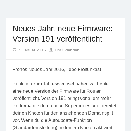
Freifunk Münsterland
Freies WLAN von BürgerInnen für BürgerInnen im
Münsterland
Neues Jahr, neue Firmware:
Version 191 veröffentlicht
Author
Posted
7. Januar 2016
Tim Odendahl
on
Frohes Neues Jahr 2016, liebe Freifunkas!
Pünktlich zum Jahreswechsel haben wir heute
eine neue Version der Firmware für Router
veröffentlicht. Version 191 bringt vor allem mehr
Performance durch neue Supernodes und bereitet
deinen Knoten für den anstehenden Domainsplit
vor. Wenn du die Autoupdate-Funktion
(Standardeinstellung) in deinem Knoten aktiviert