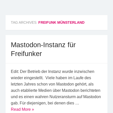
Freifunk Münsterland
Freies WLAN von BürgerInnen für BürgerInnen im
Münsterland
TAG ARCHIVES:
FREIFUNK MÜNSTERLAND
Mastodon-Instanz für
Freifunker
Edit: Der Betrieb der Instanz wurde inzwischen
wieder eingestellt. Viele haben im Laufe des
letzten Jahres schon von Mastodon gehört, als
auch etablierte Medien über Mastodon berichteten
und es einen wahren Nutzeransturm auf Mastodon
gab. Für diejenigen, bei denen dies …
Read More »