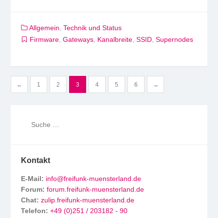
Allgemein
,
Technik und Status
Firmware
,
Gateways
,
Kanalbreite
,
SSID
,
Supernodes
Seitennummerierung
←
1
2
3
4
5
6
→
der
Beiträge
Kontakt
E-Mail:
info@freifunk-muensterland.de
Forum:
forum.freifunk-muensterland.de
Chat:
zulip.freifunk-muensterland.de
Telefon:
+49 (0)251 / 203182 - 90