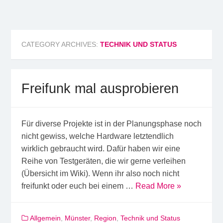
Freifunk Münsterland
Freies WLAN von BürgerInnen für BürgerInnen im
Münsterland
CATEGORY ARCHIVES:
TECHNIK UND STATUS
Freifunk mal ausprobieren
Für diverse Projekte ist in der Planungsphase noch
nicht gewiss, welche Hardware letztendlich
wirklich gebraucht wird. Dafür haben wir eine
Reihe von Testgeräten, die wir gerne verleihen
(Übersicht im Wiki). Wenn ihr also noch nicht
freifunkt oder euch bei einem …
Read More »
Allgemein
,
Münster
,
Region
,
Technik und Status